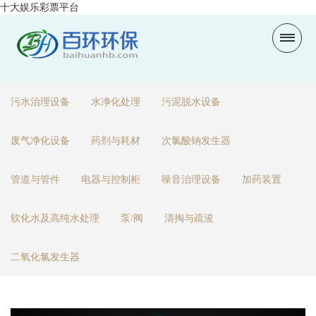
十大娱乐彩票平台
污水治理设备
水净化处理
污泥脱水设备
废气净化设备
药剂与耗材
次氯酸钠发生器
管道与管件
电器与控制柜
噪音治理设备
加药装置
软化水及高纯水处理
泵/阀
清掏与疏浚
二氧化氯发生器