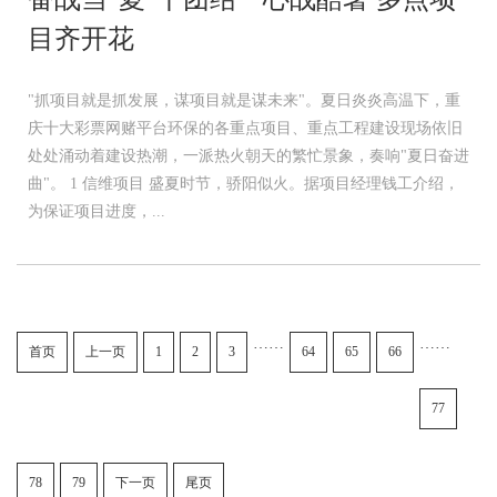
目齐开花
"抓项目就是抓发展，谋项目就是谋未来"。夏日炎炎高温下，重
庆十大彩票网赌平台环保的各重点项目、重点工程建设现场依旧
处处涌动着建设热潮，一派热火朝天的繁忙景象，奏响"夏日奋进
曲"。 1 信维项目 盛夏时节，骄阳似火。据项目经理钱工介绍，
为保证项目进度，...
……
……
首页
上一页
1
2
3
64
65
66
77
78
79
下一页
尾页