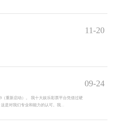
11-20
09-24
049（重新启动）。 我十大娱乐彩票平台凭借过硬
是对我们专业和能力的认可。我...